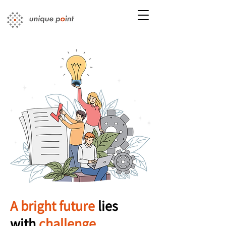
A bright future
lies
with
challenge.