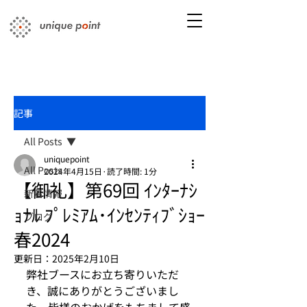
記事
All Posts
uniquepoint
All Posts
2024年4月15日
読了時間: 1分
【御礼】第69回 ｲﾝﾀｰﾅｼ
新着情報
ｮﾅﾙ ﾌﾟﾚﾐｱﾑ･ｲﾝｾﾝﾃｨﾌﾞｼｮｰ
ブログ
春2024
更新日：
2025年2月10日
弊社ブースにお立ち寄りいただ
き、誠にありがとうございまし