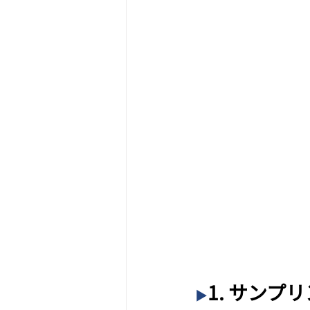
1. サン
▶︎